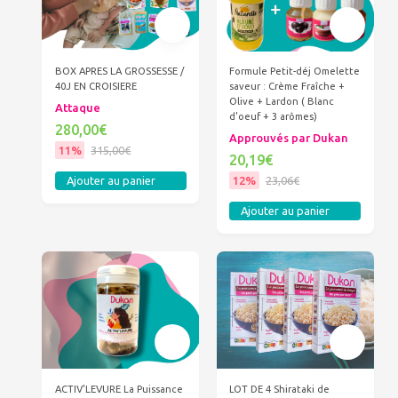
BOX APRES LA GROSSESSE /
Formule Petit-déj Omelette
40J EN CROISIERE
saveur : Crème Fraîche +
Olive + Lardon ( Blanc
Attaque
d'oeuf + 3 arômes)
280,00€
Approuvés par Dukan
11%
315,00€
20,19€
12%
23,06€
Ajouter au panier
Ajouter au panier
ACTIV'LEVURE La Puissance
LOT DE 4 Shirataki de