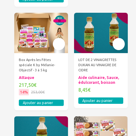
Box Après les Fêtes
LOT DE 2 VINAIGRETTES
spéciale K by Mélanie-
DUKAN AU VINAIGRE DE
Objectif - 3 à 5 kg
CIDRE
Attaque
Aide culinaire, Sauce,
édulcorant, boisson
217,50€
8,45€
14%
253,00€
Ajouter au panier
Ajouter au panier