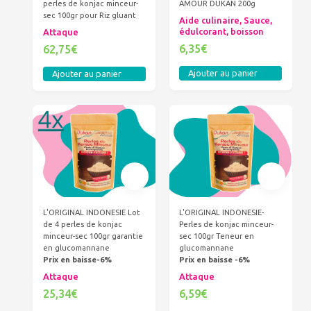
perles de konjac minceur-
AMOUR DUKAN 200g
sec 100gr pour Riz gluant
Aide culinaire, Sauce,
édulcorant, boisson
Attaque
6,35€
62,75€
Ajouter au panier
Ajouter au panier
L'ORIGINAL INDONESIE Lot
L'ORIGINAL INDONESIE-
de 4 perles de konjac
Perles de konjac minceur-
minceur-sec 100gr garantie
sec 100gr Teneur en
en glucomannane
glucomannane
Prix en baisse-6%
Prix en baisse -6%
Attaque
Attaque
25,34€
6,59€