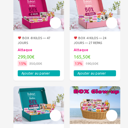
BOX -8 KILOS — 47
BOX -4 KILOS — 24
JOURS
JOURS — 27 REPAS
Attaque
Attaque
299,00€
165,50€
15%
350,00€
13%
190,50€
Ajouter au panier
Ajouter au panier