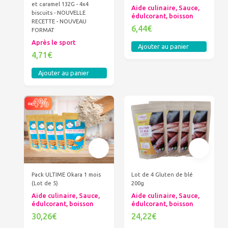
et caramel 132G - 4x4
Aide culinaire, Sauce,
biscuits - NOUVELLE
édulcorant, boisson
RECETTE - NOUVEAU
6,44€
FORMAT
Après le sport
Ajouter au panier
4,71€
Ajouter au panier
Pack ULTIME Okara 1 mois
Lot de 4 Gluten de blé
(Lot de 5)
200g
Aide culinaire, Sauce,
Aide culinaire, Sauce,
édulcorant, boisson
édulcorant, boisson
30,26€
24,22€