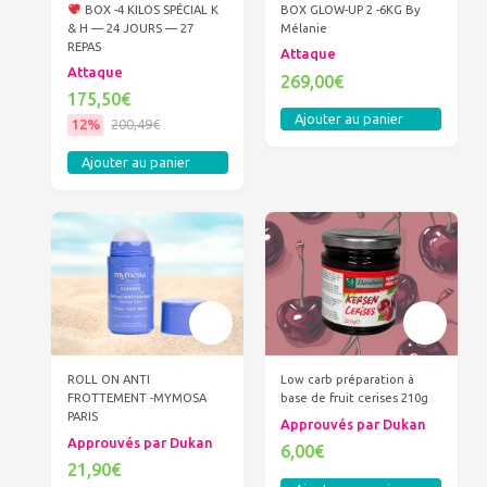
BOX -4 KILOS SPÉCIAL K
BOX GLOW-UP 2 -6KG By
& H — 24 JOURS — 27
Mélanie
REPAS
Attaque
Attaque
269,00€
175,50€
Ajouter au panier
12%
200,49€
Ajouter au panier
ROLL ON ANTI
Low carb préparation à
FROTTEMENT -MYMOSA
base de fruit cerises 210g
PARIS
Approuvés par Dukan
Approuvés par Dukan
6,00€
21,90€