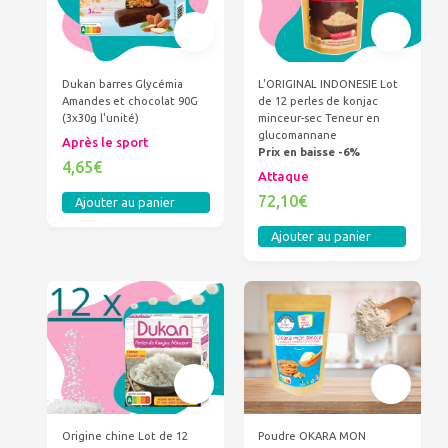
Dukan barres Glycémia
L'ORIGINAL INDONESIE Lot
Amandes et chocolat 90G
de 12 perles de konjac
(3x30g l'unité)
minceur-sec Teneur en
glucomannane
Après le sport
Prix en baisse -6%
4,65€
Attaque
72,10€
Ajouter au panier
Ajouter au panier
Origine chine Lot de 12
Poudre OKARA MON