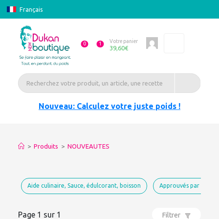
Français
Votre panier
0
1
39,60
€
Nouveau: Calculez votre juste poids !
>
Produits
>
NOUVEAUTES
Aide culinaire, Sauce, édulcorant, boisson
Approuvés par Dukan
Page 1 sur 1
Filtrer