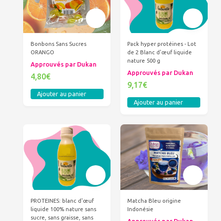
Bonbons Sans Sucres
Pack hyper protéines - Lot
ORANGO
de 2 Blanc d'œuf liquide
nature 500 g
Approuvés par Dukan
Approuvés par Dukan
4,80€
9,17€
Ajouter au panier
Ajouter au panier
PROTEINES: blanc d'œuf
Matcha Bleu origine
liquide 100% nature sans
Indonésie
sucre, sans graisse, sans