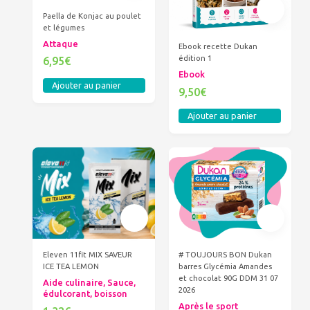
Paella de Konjac au poulet
et légumes
Attaque
Ebook recette Dukan
édition 1
6,95€
Ebook
Ajouter au panier
9,50€
Ajouter au panier
Eleven 11fit MIX SAVEUR
# TOUJOURS BON Dukan
ICE TEA LEMON
barres Glycémia Amandes
et chocolat 90G DDM 31 07
Aide culinaire, Sauce,
2026
édulcorant, boisson
Après le sport