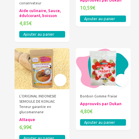
Approuvés par Dukan
conservateur
10,59€
Aide culinaire, Sauce,
édulcorant, boisson
Ajouter au panier
4,85€
Ajouter au panier
L'ORIGINAL INDONESIE
Bonbon Gomme Fraise
SEMOULE DE KONJAC
Approuvés par Dukan
Teneur garantie en
4,80€
glucomannane
Attaque
Ajouter au panier
6,99€
Ajouter au panier