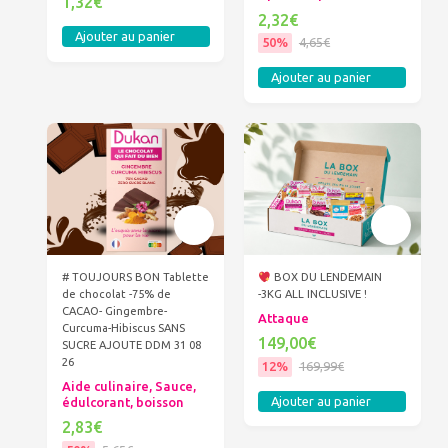
1,32€
2,32€
Ajouter au panier
50%
4,65€
Ajouter au panier
# TOUJOURS BON Tablette
BOX DU LENDEMAIN
de chocolat -75% de
-3KG ALL INCLUSIVE !
CACAO- Gingembre-
Attaque
Curcuma-Hibiscus SANS
149,00€
SUCRE AJOUTE DDM 31 08
26
12%
169,99€
Aide culinaire, Sauce,
Ajouter au panier
édulcorant, boisson
2,83€