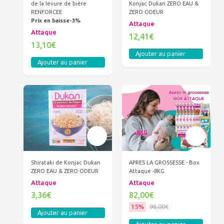
de la levure de bière
Konjac Dukan ZERO EAU &
RENFORCEE
ZERO ODEUR
Prix en baisse-3%
Attaque
Attaque
12,41€
13,10€
Ajouter au panier
Ajouter au panier
Shirataki de Konjac Dukan
APRES LA GROSSESSE - Box
ZERO EAU & ZERO ODEUR
Attaque -8KG
Attaque
Attaque
3,36€
82,00€
15%
96,00€
Ajouter au panier