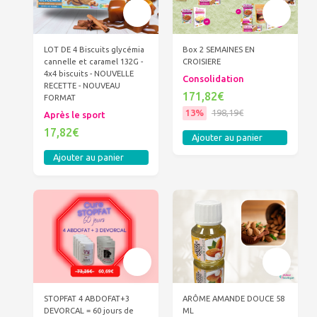
LOT DE 4 Biscuits glycémia
Box 2 SEMAINES EN
cannelle et caramel 132G -
CROISIERE
4x4 biscuits - NOUVELLE
Consolidation
RECETTE - NOUVEAU
171,82€
FORMAT
13%
198,19€
Après le sport
17,82€
Ajouter au panier
Ajouter au panier
STOPFAT 4 ABDOFAT+3
ARÔME AMANDE DOUCE 58
DEVORCAL = 60 jours de
ML