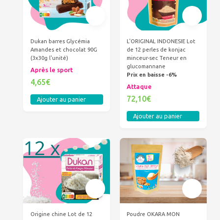
Dukan barres Glycémia
L'ORIGINAL INDONESIE Lot
Amandes et chocolat 90G
de 12 perles de konjac
(3x30g l'unité)
minceur-sec Teneur en
glucomannane
Après le sport
Prix en baisse -6%
4,65€
Attaque
72,10€
Ajouter au panier
Ajouter au panier
Origine chine Lot de 12
Poudre OKARA MON