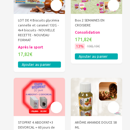
LOT DE 4 Biscuits glycémia
Box 2 SEMAINES EN
cannelle et caramel 132G -
CROISIERE
4x4 biscuits - NOUVELLE
Consolidation
RECETTE - NOUVEAU
171,82€
FORMAT
13%
198,19€
Après le sport
17,82€
Ajouter au panier
Ajouter au panier
STOPFAT 4 ABDOFAT+3
ARÔME AMANDE DOUCE 58
DEVORCAL = 60 jours de
ML