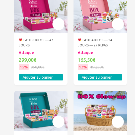
BOX -8 KILOS — 47
BOX -4 KILOS — 24
JOURS
JOURS — 27 REPAS
Attaque
Attaque
299,00€
165,50€
15%
350,00€
13%
190,50€
Ajouter au panier
Ajouter au panier