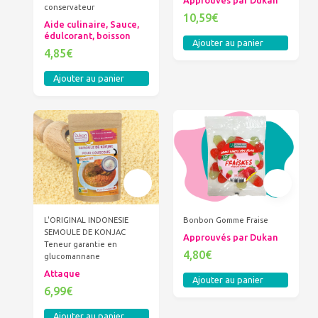
Approuvés par Dukan
conservateur
10,59€
Aide culinaire, Sauce,
édulcorant, boisson
Ajouter au panier
4,85€
Ajouter au panier
L'ORIGINAL INDONESIE
Bonbon Gomme Fraise
SEMOULE DE KONJAC
Approuvés par Dukan
Teneur garantie en
4,80€
glucomannane
Attaque
Ajouter au panier
6,99€
Ajouter au panier