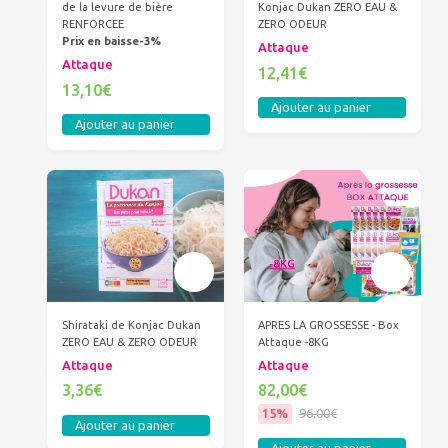
de la levure de bière
Konjac Dukan ZERO EAU &
RENFORCEE
ZERO ODEUR
Prix en baisse-3%
Attaque
Attaque
12,41€
13,10€
Ajouter au panier
Ajouter au panier
Shirataki de Konjac Dukan
APRES LA GROSSESSE - Box
ZERO EAU & ZERO ODEUR
Attaque -8KG
Attaque
Attaque
3,36€
82,00€
15%
96,00€
Ajouter au panier