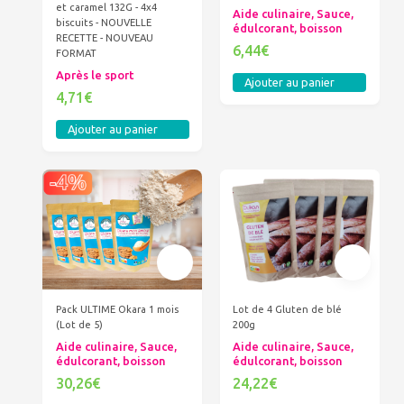
et caramel 132G - 4x4
Aide culinaire, Sauce,
biscuits - NOUVELLE
édulcorant, boisson
RECETTE - NOUVEAU
6,44€
FORMAT
Après le sport
Ajouter au panier
4,71€
Ajouter au panier
Pack ULTIME Okara 1 mois
Lot de 4 Gluten de blé
(Lot de 5)
200g
Aide culinaire, Sauce,
Aide culinaire, Sauce,
édulcorant, boisson
édulcorant, boisson
30,26€
24,22€