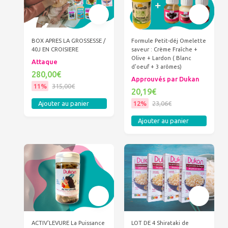
BOX APRES LA GROSSESSE /
Formule Petit-déj Omelette
40J EN CROISIERE
saveur : Crème Fraîche +
Olive + Lardon ( Blanc
Attaque
d'oeuf + 3 arômes)
280,00€
Approuvés par Dukan
11%
315,00€
20,19€
12%
23,06€
Ajouter au panier
Ajouter au panier
ACTIV'LEVURE La Puissance
LOT DE 4 Shirataki de