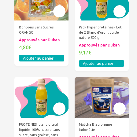
Bonbons Sans Sucres
Pack hyper protéines - Lot
ORANGO
de 2 Blanc d'œuf liquide
nature 500 g
Approuvés par Dukan
Approuvés par Dukan
4,80€
9,17€
Ajouter au panier
Ajouter au panier
PROTEINES: blanc d'œuf
Matcha Bleu origine
liquide 100% nature sans
Indonésie
sucre, sans graisse, sans