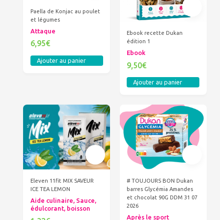
Paella de Konjac au poulet
et légumes
Attaque
Ebook recette Dukan
édition 1
6,95€
Ebook
Ajouter au panier
9,50€
Ajouter au panier
Eleven 11fit MIX SAVEUR
# TOUJOURS BON Dukan
ICE TEA LEMON
barres Glycémia Amandes
et chocolat 90G DDM 31 07
Aide culinaire, Sauce,
2026
édulcorant, boisson
Après le sport