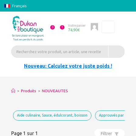
Français
Votre panier
0
1
74,90
€
Nouveau: Calculez votre juste poids !
>
Produits
>
NOUVEAUTES
Aide culinaire, Sauce, édulcorant, boisson
Approuvés par Dukan
Page 1 sur 1
Filtrer