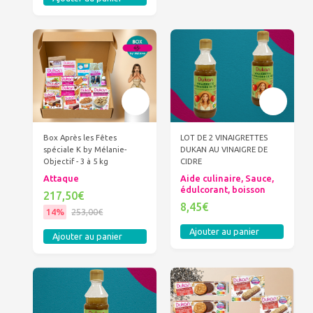
Box Après les Fêtes
LOT DE 2 VINAIGRETTES
spéciale K by Mélanie-
DUKAN AU VINAIGRE DE
Objectif - 3 à 5 kg
CIDRE
Attaque
Aide culinaire, Sauce,
édulcorant, boisson
217,50€
8,45€
14%
253,00€
Ajouter au panier
Ajouter au panier