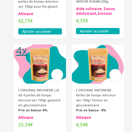
perles de konjac minceur-
AMOUR DUKAN 200g
sec 100gr pour Riz gluant
Aide culinaire, Sauce,
édulcorant, boisson
Attaque
6,35€
62,75€
Ajouter au panier
Ajouter au panier
L'ORIGINAL INDONESIE Lot
L'ORIGINAL INDONESIE-
de 4 perles de konjac
Perles de konjac minceur-
minceur-sec 100gr garantie
sec 100gr Teneur en
en glucomannane
glucomannane
Prix en baisse-6%
Prix en baisse -6%
Attaque
Attaque
25,34€
6,59€