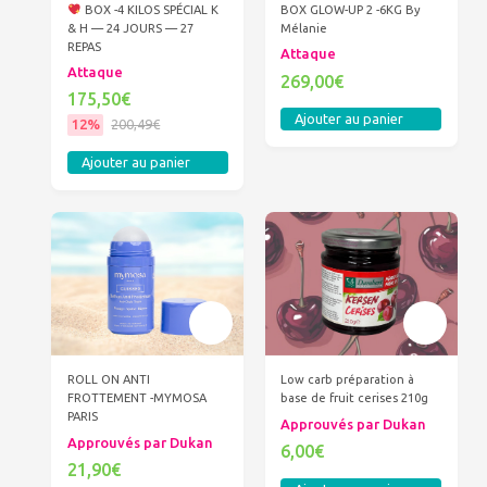
BOX -4 KILOS SPÉCIAL K
BOX GLOW-UP 2 -6KG By
& H — 24 JOURS — 27
Mélanie
REPAS
Attaque
Attaque
269,00€
175,50€
Ajouter au panier
12%
200,49€
Ajouter au panier
ROLL ON ANTI
Low carb préparation à
FROTTEMENT -MYMOSA
base de fruit cerises 210g
PARIS
Approuvés par Dukan
Approuvés par Dukan
6,00€
21,90€