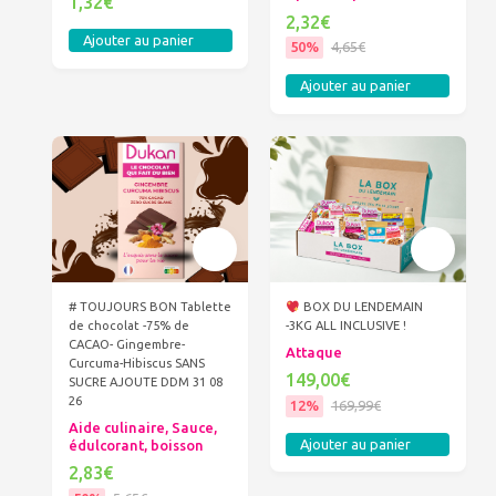
1,32€
2,32€
Ajouter au panier
50%
4,65€
Ajouter au panier
# TOUJOURS BON Tablette
BOX DU LENDEMAIN
de chocolat -75% de
-3KG ALL INCLUSIVE !
CACAO- Gingembre-
Attaque
Curcuma-Hibiscus SANS
149,00€
SUCRE AJOUTE DDM 31 08
26
12%
169,99€
Aide culinaire, Sauce,
Ajouter au panier
édulcorant, boisson
2,83€