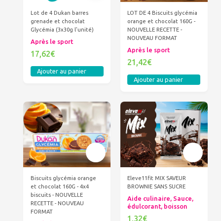
LOT DE 4 Biscuits glycémia
Lot de 4 Dukan barres
orange et chocolat 160G -
grenade et chocolat
NOUVELLE RECETTE -
Glycémia (3x30g l'unité)
NOUVEAU FORMAT
Après le sport
Après le sport
17,62€
21,42€
Ajouter au panier
Ajouter au panier
Biscuits glycémia orange
Eleve11fit MIX SAVEUR
et chocolat 160G - 4x4
BROWNIE SANS SUCRE
biscuits - NOUVELLE
Aide culinaire, Sauce,
RECETTE - NOUVEAU
édulcorant, boisson
FORMAT
1,32€