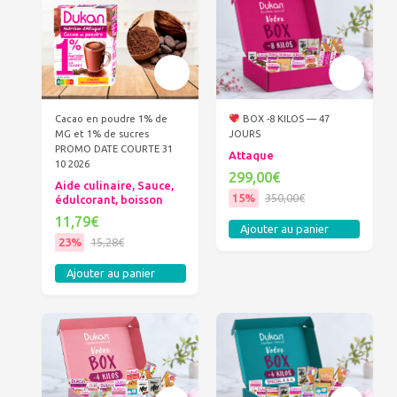
Cacao en poudre 1% de
BOX -8 KILOS — 47
MG et 1% de sucres
JOURS
PROMO DATE COURTE 31
Attaque
10 2026
299,00€
Aide culinaire, Sauce,
15%
350,00€
édulcorant, boisson
11,79€
Ajouter au panier
23%
15,28€
Ajouter au panier