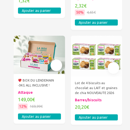
1,32€
2,32€
Ajouter au panier
50%
4,65€
Ajouter au panier
BOX DU LENDEMAIN
Lot de 4 biscuits au
-3KG ALL INCLUSIVE !
chocolat au LAIT et graines
Attaque
de chia NOUVEAUTE 2026
149,00€
Barres/biscuits
12%
169,99€
20,20€
Ajouter au panier
Ajouter au panier