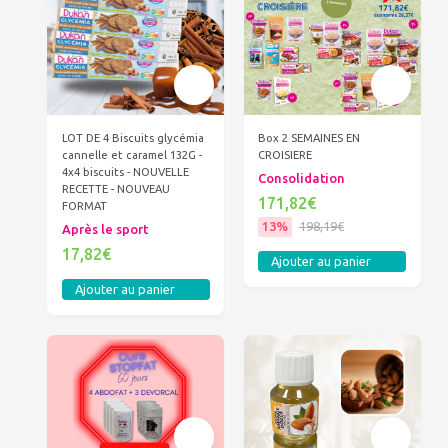
LOT DE 4 Biscuits glycémia
Box 2 SEMAINES EN
cannelle et caramel 132G -
CROISIERE
4x4 biscuits - NOUVELLE
Consolidation
RECETTE - NOUVEAU
171,82€
FORMAT
13%
198,19€
Après le sport
17,82€
Ajouter au panier
Ajouter au panier