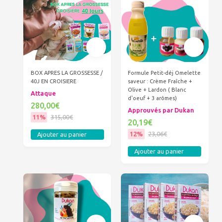
BOX APRES LA GROSSESSE /
Formule Petit-déj Omelette
40J EN CROISIERE
saveur : Crème Fraîche +
Olive + Lardon ( Blanc
Attaque
d'oeuf + 3 arômes)
280,00€
Approuvés par Dukan
11%
315,00€
20,19€
12%
23,06€
Ajouter au panier
Ajouter au panier