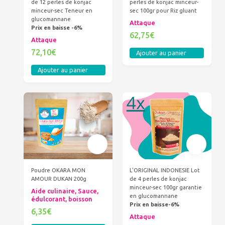
de 12 perles de konjac
perles de konjac minceur-
minceur-sec Teneur en
sec 100gr pour Riz gluant
glucomannane
Attaque
Prix en baisse -6%
62,75€
Attaque
72,10€
Ajouter au panier
Ajouter au panier
Poudre OKARA MON
L'ORIGINAL INDONESIE Lot
AMOUR DUKAN 200g
de 4 perles de konjac
minceur-sec 100gr garantie
Aide culinaire, Sauce,
en glucomannane
édulcorant, boisson
Prix en baisse-6%
6,35€
Attaque