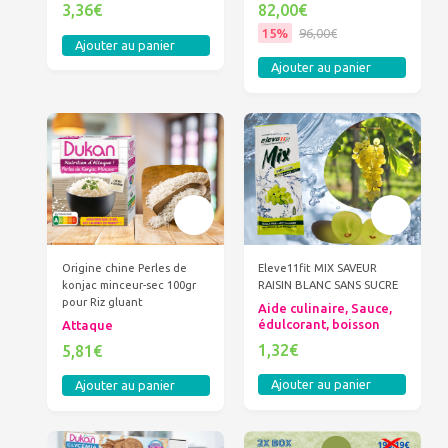
3,36€
82,00€
15%
96,00€
Ajouter au panier
Ajouter au panier
Origine chine Perles de
Eleve11fit MIX SAVEUR
konjac minceur-sec 100gr
RAISIN BLANC SANS SUCRE
pour Riz gluant
Aide culinaire, Sauce,
édulcorant, boisson
Attaque
1,32€
5,81€
Ajouter au panier
Ajouter au panier