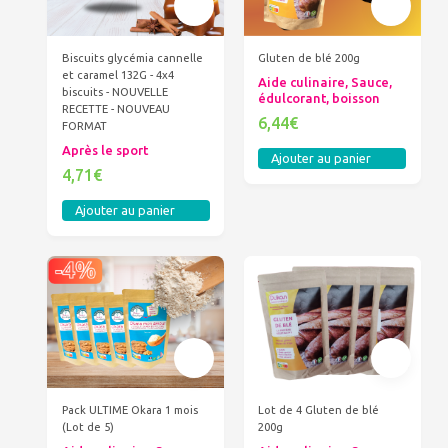
Biscuits glycémia cannelle
Gluten de blé 200g
et caramel 132G - 4x4
Aide culinaire, Sauce,
biscuits - NOUVELLE
édulcorant, boisson
RECETTE - NOUVEAU
6,44€
FORMAT
Après le sport
Ajouter au panier
4,71€
Ajouter au panier
Pack ULTIME Okara 1 mois
Lot de 4 Gluten de blé
(Lot de 5)
200g