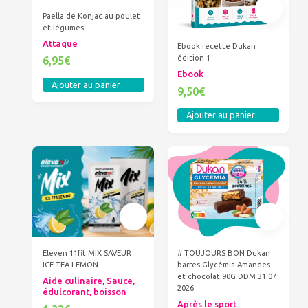
Paella de Konjac au poulet
et légumes
Attaque
Ebook recette Dukan
édition 1
6,95€
Ebook
Ajouter au panier
9,50€
Ajouter au panier
Eleven 11fit MIX SAVEUR
# TOUJOURS BON Dukan
ICE TEA LEMON
barres Glycémia Amandes
et chocolat 90G DDM 31 07
Aide culinaire, Sauce,
2026
édulcorant, boisson
Après le sport