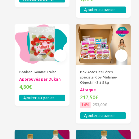
Ajouter au panier
Bonbon Gomme Fraise
Box Après les Fêtes
spéciale K by Mélanie-
Approuvés par Dukan
Objectif - 3 à 5 kg
4,80€
Attaque
217,50€
Ajouter au panier
14%
253,00€
Ajouter au panier