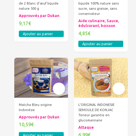
de 2 Blanc d'œuf liquide
liquide 100% nature sans
nature 500 g
sucre, sans graisse, sans
conservateur
Approuvés par Dukan
Aide culinaire, Sauce,
9,17€
édulcorant, boisson
4,85€
Ajouter au panier
Ajouter au panier
Matcha Bleu origine
L'ORIGINAL INDONESIE
Indonésie
SEMOULE DE KONJAC
Teneur garantie en
Approuvés par Dukan
glucomannane
10,59€
Attaque
6,99€
Ajouter au panier