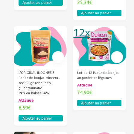
25,34€
Ajouter au panier
Ajouter au panier
L'ORIGINAL INDONESIE-
Lot de 12 Paella de Konjac
Perles de konjac minceur-
au poulet et légumes
sec 100gr Teneur en
Attaque
glucomannane
74,90€
Prix en baisse -6%
Attaque
Ajouter au panier
6,59€
Ajouter au panier