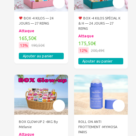
BOX -4 KILOS — 24
BOX -4 KILOS SPÉCIAL K
JOURS — 27 REPAS
& H — 24 JOURS — 27
REPAS
Attaque
Attaque
165,50€
175,50€
13%
190,50€
12%
200,49€
Ajouter au panier
Ajouter au panier
ROLL ON ANTI
BOX GLOW-UP 2 -6KG By
FROTTEMENT -MYMOSA
Mélanie
PARIS
Attaque