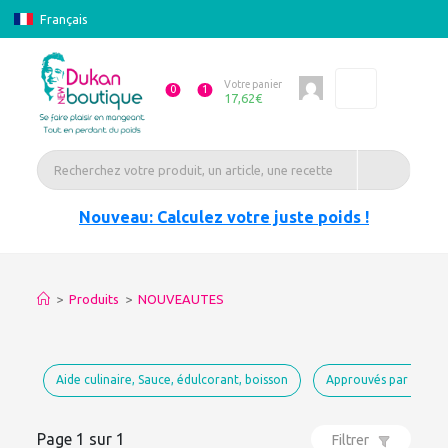
Français
Votre panier
0
1
17,62
€
Nouveau: Calculez votre juste poids !
>
Produits
>
NOUVEAUTES
Aide culinaire, Sauce, édulcorant, boisson
Approuvés par Dukan
Page 1 sur 1
Filtrer