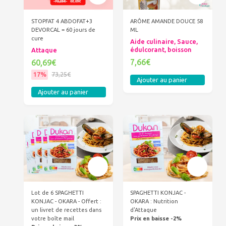
STOPFAT 4 ABDOFAT+3
ARÔME AMANDE DOUCE 58
DEVORCAL = 60 jours de
ML
cure
Aide culinaire, Sauce,
édulcorant, boisson
Attaque
7,66€
60,69€
17%
73,25€
Ajouter au panier
Ajouter au panier
Lot de 6 SPAGHETTI
SPAGHETTI KONJAC -
KONJAC - OKARA - Offert :
OKARA : Nutrition
un livret de recettes dans
d'Attaque
votre boîte mail
Prix en baisse -2%