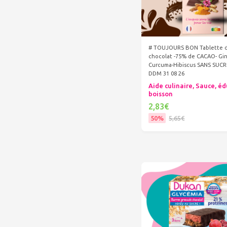
# TOUJOURS BON Tablette 
chocolat -75% de CACAO- Gi
Curcuma-Hibiscus SANS SUC
DDM 31 08 26
Aide culinaire, Sauce, éd
boisson
2,83€
50%
5,65€
Ajouter au panier