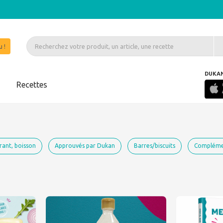
 !
DUKA
s
Recettes
rant, boisson
Approuvés par Dukan
Barres/biscuits
Complémen