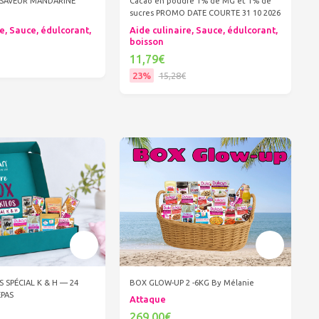
X SAVEUR MANDARINE
Cacao en poudre 1% de MG et 1% de
sucres PROMO DATE COURTE 31 10 2026
e, Sauce, édulcorant,
Aide culinaire, Sauce, édulcorant,
boisson
11,79€
23%
15,28€
er au panier
Ajouter au panier
S SPÉCIAL K & H — 24
BOX GLOW-UP 2 -6KG By Mélanie
EPAS
Attaque
269,00€