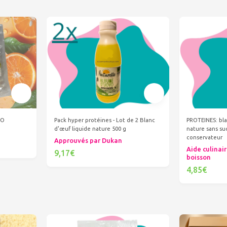
GO
Pack hyper protéines - Lot de 2 Blanc
PROTEINES: bla
d'œuf liquide nature 500 g
nature sans suc
conservateur
Approuvés par Dukan
Aide culinair
9,17€
boisson
Ajouter au panier
4,85€
Ajout