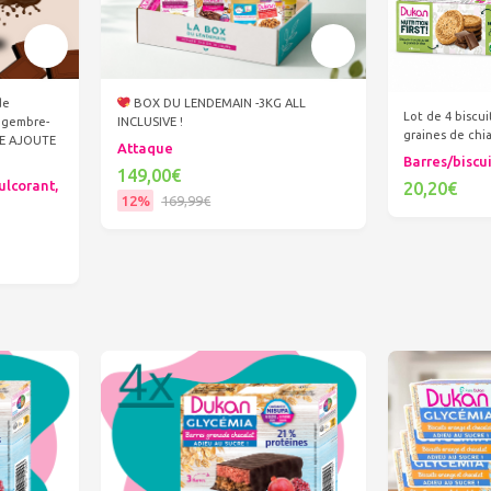
de
BOX DU LENDEMAIN -3KG ALL
Lot de 4 biscui
ngembre-
INCLUSIVE !
graines de ch
RE AJOUTE
Attaque
Barres/biscu
149,00€
ulcorant,
20,20€
12%
169,99€
Ajout
Ajouter au panier