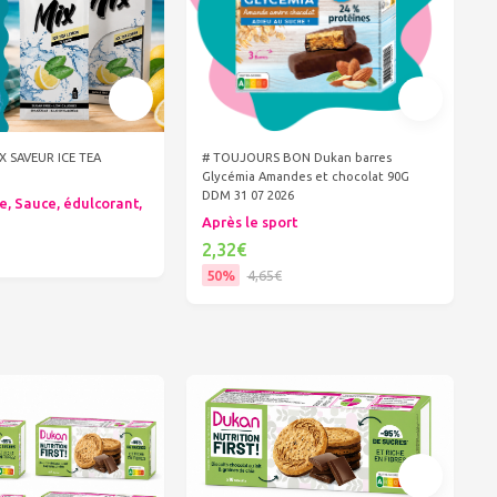
IX SAVEUR ICE TEA
# TOUJOURS BON Dukan barres
Glycémia Amandes et chocolat 90G
DDM 31 07 2026
e, Sauce, édulcorant,
Après le sport
2,32€
50%
4,65€
er au panier
Ajouter au panier