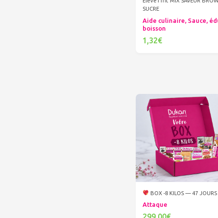
Eleve11fit MIX SAVEUR BRO
SUCRE
Aide culinaire, Sauce, éd
boisson
1,32€
Ajouter au panier
BOX -8 KILOS — 47 JOURS
Attaque
299,00€