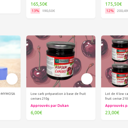
165,50€
175,50€
13%
190,50€
12%
200,49
Ajouter au panier
Ajout
 -MYMOSA
Low carb préparation à base de fruit
Lot de 4 low c
cerises 210g
fruit cerise 21
Approuvés par Dukan
Approuvés p
6,00€
23,00€
Ajouter au panier
Ajout