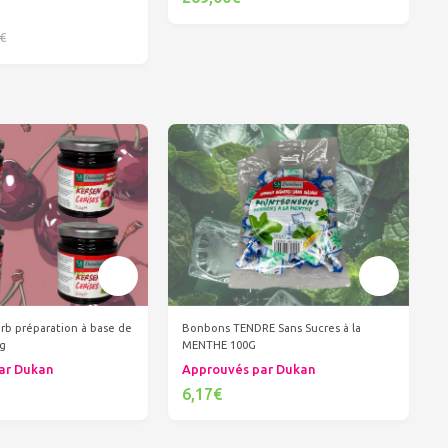
Ajouter au panier
€
er au panier
arb préparation à base de
Bonbons TENDRE Sans Sucres à la
0g
MENTHE 100G
ar Dukan
Approuvés par Dukan
6,17€
er au panier
Ajouter au panier