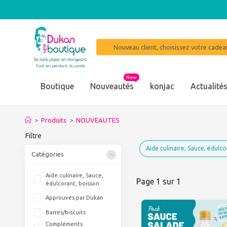
Nouveau client, choisissez votre cadeau
New
Boutique
Nouveautés
konjac
Actualité
>
Produits
>
NOUVEAUTES
Filtre
Aide culinaire, Sauce, édulco
Catégories
Aide culinaire, Sauce,
Page 1 sur 1
édulcorant, boisson
Approuvés par Dukan
Barres/biscuits
Compléments