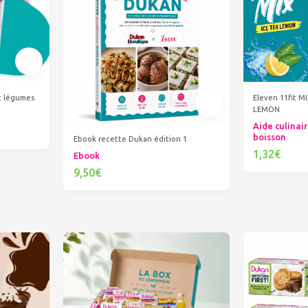
et légumes
Eleven 11fit M
LEMON
Aide culinair
boisson
Ebook recette Dukan édition 1
1,32€
Ebook
Ajout
9,50€
Ajouter au panier