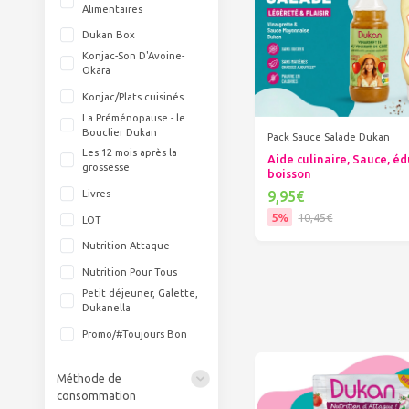
Alimentaires
Dukan Box
Konjac-Son D'Avoine-
Okara
Konjac/Plats cuisinés
La Préménopause - le
Bouclier Dukan
Pack Sauce Salade Dukan
Les 12 mois après la
Aide culinaire, Sauce, éd
grossesse
boisson
9,95€
Livres
5%
10,45€
LOT
Ajouter au panier
Nutrition Attaque
Nutrition Pour Tous
Petit déjeuner, Galette,
Dukanella
Promo/#Toujours Bon
Méthode de
consommation