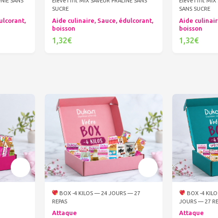
WNIE SANS
Eleve11fit MIX SAVEUR PRALINE SANS
Eleve11fit MI
SUCRE
SANS SUCRE
ulcorant,
Aide culinaire, Sauce, édulcorant,
Aide culinair
boisson
boisson
1,32€
1,32€
Ajouter au panier
Ajout
BOX -4 KILOS — 24 JOURS — 27
BOX -4 KILO
REPAS
JOURS — 27 R
Attaque
Attaque