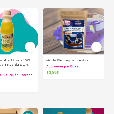
nc d'œuf liquide 100%
Matcha Bleu origine Indonésie
re, sans graisse, sans
Approuvés par Dukan
10,59€
e, Sauce, édulcorant,
Ajouter au panier
er au panier