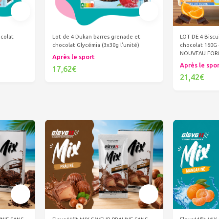
LOT DE 4 Biscu
colat
Lot de 4 Dukan barres grenade et
chocolat 160G
chocolat Glycémia (3x30g l'unité)
NOUVEAU FOR
Après le sport
Après le spo
17,62€
21,42€
Ajouter au panier
Ajout