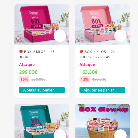
BOX -8 KILOS — 47
BOX -4 KILOS — 24
JOURS
JOURS — 27 REPAS
Attaque
Attaque
299,00€
165,50€
15%
350,00€
13%
190,50€
Ajouter au panier
Ajouter au panier