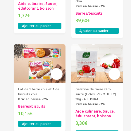
chia
Aide culinaire, Sauce,
Prix en baisse -7%
édulcorant, boisson
Barres/biscuits
1,32€
39,60€
Ajouter au panier
Ajouter au panier
Gélatine de fraise zéro
Lot de 1 barre chia et 1 de
sucre (FRAISE ZERO JELLY)
biscuits chia
28g - ALL PURA
Prix en baisse -7%
Prix en baisse -7%
Barres/biscuits
Aide culinaire, Sauce,
10,15€
édulcorant, boisson
3,30€
Ajouter au panier