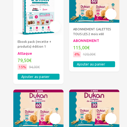
ABONNEMENT GALETTES
TOUS LES 2 mois x60
ABONNEMENT
Ebook pack (recette +
produits) édition 1
115,00€
Attaque
4%
120,00€
79,50€
Ajouter au panier
15%
94,00€
Ajouter au panier