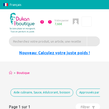
Français
Votre panier
0
1
7,66
€
Nouveau: Calculez votre juste poids !
>
Boutique
Aide culinaire, Sauce, édulcorant, boisson
Approuvés par Dukan
Page 1 sur 1
Filtrer