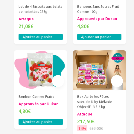
Bonbons Sans Sucres Fruit
Lot de 4 Biscuits aux éclats
Gomme 100g
de noisettes 225g
Approuvés par Dukan
Attaque
4,80€
21,08€
Ajouter au panier
Ajouter au panier
Bonbon Gomme Fraise
Box Après les Fêtes
spéciale K by Mélanie-
Approuvés par Dukan
Objectif - 3 à 5 kg
4,80€
Attaque
217,50€
Ajouter au panier
14%
253,00€