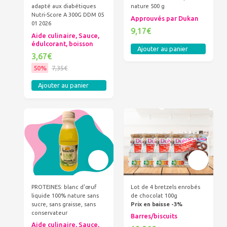
adapté aux diabétiques
nature 500 g
Nutri-Score A 300G DDM 05
Approuvés par Dukan
01 2026
9,17€
Aide culinaire, Sauce,
édulcorant, boisson
Ajouter au panier
3,67€
50%
7,35€
Ajouter au panier
PROTEINES: blanc d'œuf
Lot de 4 bretzels enrobés
liquide 100% nature sans
de chocolat 100g
sucre, sans graisse, sans
Prix en baisse -3%
conservateur
Barres/biscuits
Aide culinaire, Sauce,