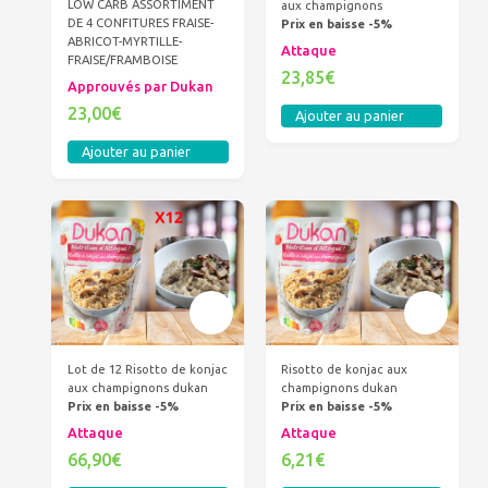
LOW CARB ASSORTIMENT
aux champignons
DE 4 CONFITURES FRAISE-
Prix en baisse -5%
ABRICOT-MYRTILLE-
Attaque
FRAISE/FRAMBOISE
23,85€
Approuvés par Dukan
23,00€
Ajouter au panier
Ajouter au panier
Lot de 12 Risotto de konjac
Risotto de konjac aux
aux champignons dukan
champignons dukan
Prix en baisse -5%
Prix en baisse -5%
Attaque
Attaque
66,90€
6,21€