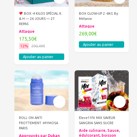
BOX -4 KILOS SPÉCIAL K
BOX GLOW-UP 2 -6KG By
& H — 24 JOURS — 27
Mélanie
REPAS
Attaque
Attaque
269,00€
175,50€
Ajouter au panier
12%
200,49€
Ajouter au panier
ROLL ON ANTI
Eleve11fit MIX SAVEUR
FROTTEMENT -MYMOSA
SANGRIA SANS SUCRE
PARIS
Aide culinaire, Sauce,
édulcorant, boisson
Approuvés par Dukan