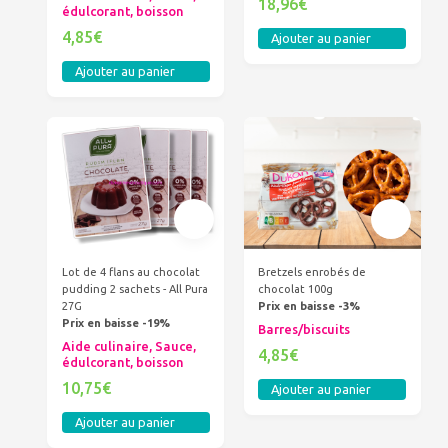
18,96€
édulcorant, boisson
4,85€
Ajouter au panier
Ajouter au panier
Lot de 4 flans au chocolat
Bretzels enrobés de
pudding 2 sachets - All Pura
chocolat 100g
27G
Prix en baisse -3%
Prix en baisse -19%
Barres/biscuits
Aide culinaire, Sauce,
4,85€
édulcorant, boisson
10,75€
Ajouter au panier
Ajouter au panier