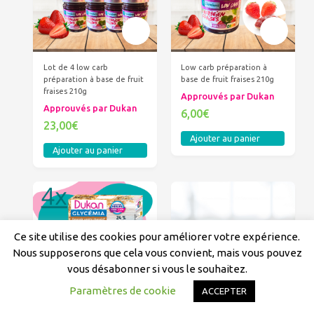
Lot de 4 low carb
Low carb préparation à
préparation à base de fruit
base de fruit fraises 210g
fraises 210g
Approuvés par Dukan
Approuvés par Dukan
6,00€
23,00€
Ajouter au panier
Ajouter au panier
Ce site utilise des cookies pour améliorer votre expérience.
Nous supposerons que cela vous convient, mais vous pouvez
vous désabonner si vous le souhaitez.
Paramètres de cookie
ACCEPTER
Lot de 4 Dukan barres
LOT DE 4 LOW CARB
Glycémia Amandes et
PRÉPARATION À BASE DE