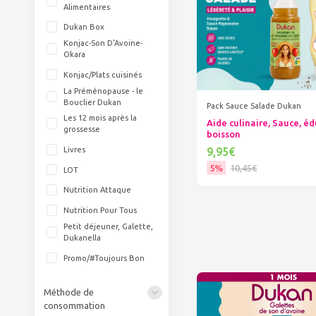
Alimentaires
Dukan Box
Konjac-Son D'Avoine-
Okara
Konjac/Plats cuisinés
La Préménopause - le
Bouclier Dukan
Pack Sauce Salade Dukan
Les 12 mois après la
Aide culinaire, Sauce, éd
grossesse
boisson
9,95€
Livres
5%
10,45€
LOT
Ajouter au panier
Nutrition Attaque
Nutrition Pour Tous
Petit déjeuner, Galette,
Dukanella
Promo/#Toujours Bon
Méthode de
consommation