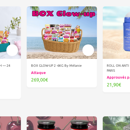
 H — 24
ROLL ON ANT
BOX GLOW-UP 2 -6KG By Mélanie
PARIS
Attaque
Approuvés p
269,00€
21,90€
Ajouter au panier
Ajout