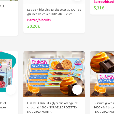
Barres/biscu
ALL
5,31€
Lot de 4 biscuits au chocolat au LAIT et
graines de chia NOUVEAUTE 2026
Ajout
Barres/biscuits
20,20€
Ajouter au panier
LOT DE 4 Biscuits glycémia orange et
de et
Biscuits glycé
chocolat 160G - NOUVELLE RECETTE -
nité)
160G - 4x4 bis
NOUVEAU FORMAT
- NOUVEAU F