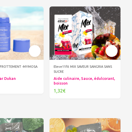
I FROTTEMENT -MYMOSA
Eleve11fit MIX SAVEUR SANGRIA SANS
SUCRE
ar Dukan
Aide culinaire, Sauce, édulcorant,
boisson
1,32€
er au panier
Ajouter au panier