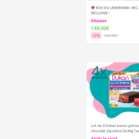
BOX DU LENDEMAIN -3KG 
INCLUSIVE !
Attaque
149,00€
12%
169,99€
Ajouter au panier
Lot de 4 Dukan barres grena
chocolat Glycémia (3x30g l'u
Après le sport