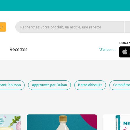
 !
DUKA
s
Recettes
"J'ai perdu en 4 mois 20 kilos et mon ma
rant, boisson
Approuvés par Dukan
Barres/biscuits
Complémen