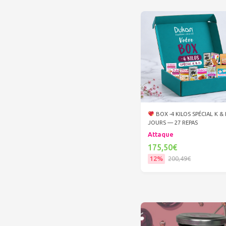
BOX -4 KILOS SPÉCIAL K &
JOURS — 27 REPAS
Attaque
175,50€
12%
200,49€
Ajouter au panier