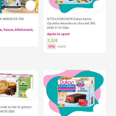
IX SAVEUR ICE TEA
# TOUJOURS BON Dukan barres
Glycémia Amandes et chocolat 90G
DDM 31 07 2026
e, Sauce, édulcorant,
Après le sport
2,32€
50%
4,65€
er au panier
Ajouter au panier
colat au lait et graines
EAUTE 2026