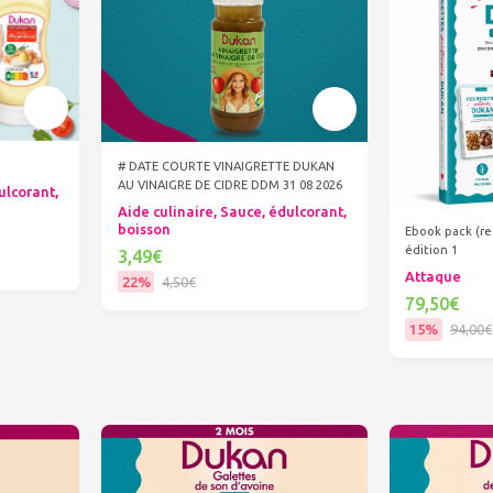
# DATE COURTE VINAIGRETTE DUKAN
AU VINAIGRE DE CIDRE DDM 31 08 2026
ulcorant,
Aide culinaire, Sauce, édulcorant,
boisson
Ebook pack (re
édition 1
3,49€
Attaque
22%
4,50€
79,50€
Ajouter au panier
15%
94,00€
Ajout