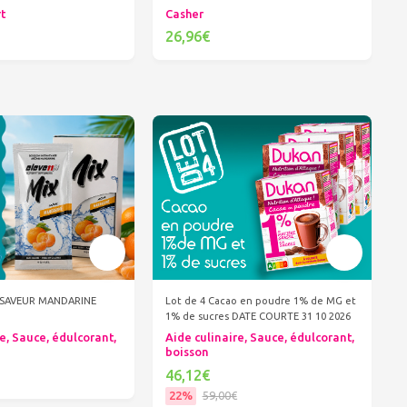
rt
Casher
26,96€
er au panier
Ajouter au panier
X SAVEUR MANDARINE
Lot de 4 Cacao en poudre 1% de MG et
1% de sucres DATE COURTE 31 10 2026
e, Sauce, édulcorant,
Aide culinaire, Sauce, édulcorant,
boisson
46,12€
22%
59,00€
er au panier