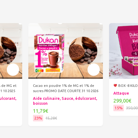
% de MG et
Cacao en poudre 1% de MG et 1% de
BOX -8 KIL
1 10 2025
sucres PROMO DATE COURTE 31 10 2026
Attaque
ulcorant,
Aide culinaire, Sauce, édulcorant,
299,00€
boisson
15%
350,00
11,79€
Ajout
23%
15,28€
Ajouter au panier