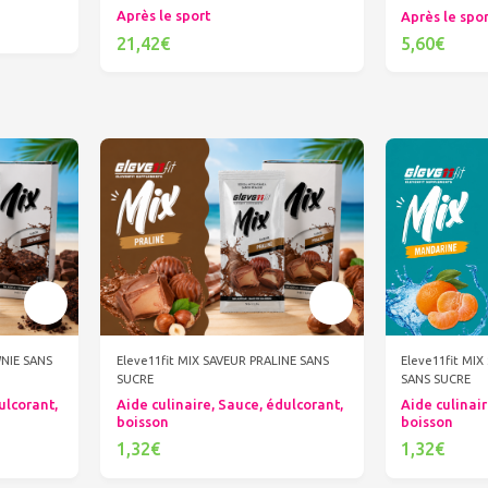
Après le sport
Après le spo
21,42€
5,60€
Ajouter au panier
Ajout
WNIE SANS
Eleve11fit MIX SAVEUR PRALINE SANS
Eleve11fit MI
SUCRE
SANS SUCRE
ulcorant,
Aide culinaire, Sauce, édulcorant,
Aide culinair
boisson
boisson
1,32€
1,32€
Ajouter au panier
Ajout