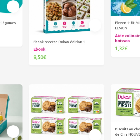
et légumes
Eleven 11fit M
LEMON
Aide culinair
boisson
Ebook recette Dukan édition 1
1,32€
Ebook
Ajout
9,50€
Ajouter au panier
Biscuits au cho
de Chia NOUV