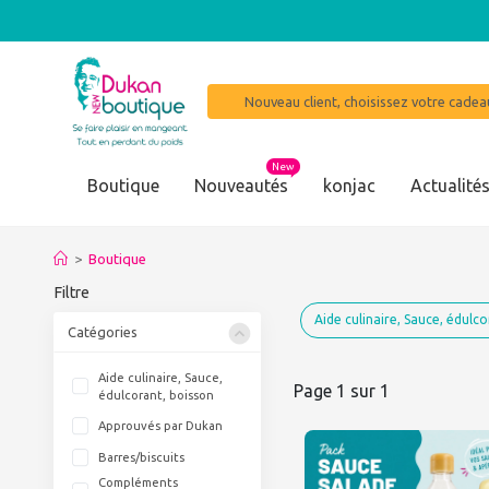
Nouveau client, choisissez votre cadeau
New
Boutique
Nouveautés
konjac
Actualité
>
Boutique
Filtre
Aide culinaire, Sauce, édulco
Catégories
Aide culinaire, Sauce,
Page 1 sur 1
édulcorant, boisson
Approuvés par Dukan
Barres/biscuits
Compléments