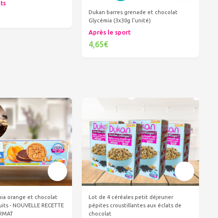
its
Dukan barres grenade et chocolat
Glycémia (3x30g l'unité)
er au panier
Après le sport
4,65€
Ajouter au panier
mia orange et chocolat
Lot de 4 céréales petit déjeuner
cuits - NOUVELLE RECETTE
pépites croustillantes aux éclats de
ORMAT
chocolat