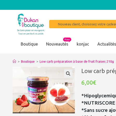
Nouveau client, choisissez votre cadeau
New
Boutique
Nouveautés
konjac
Actualité
>
Boutique
>
Low carb préparation à base de fruit fraises 210g
Low carb prép
6,00€
*Hipoglycemiq
*NUTRISCORE 
*Sans sucre ajo