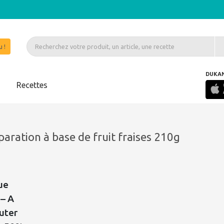
 !
DUKA
s
Recettes
aration à base de fruit fraises 210g
ue
– A
uter