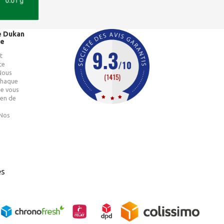
é Dukan
ie
t
ce
 Nous
chaque
de vous
ien de
 Nos
es