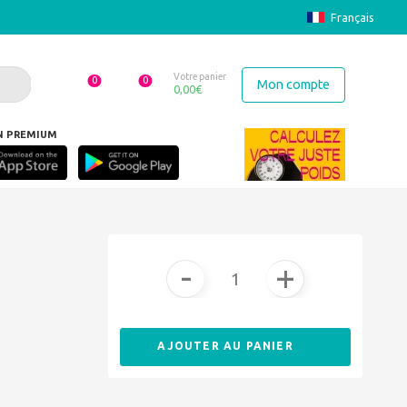
Français
Votre panier
0
0
Mon compte
0,00
€
N PREMIUM
"J'ai perdu en 4 mois 20 kilos et mon mari 22 et 8
-
+
AJOUTER AU PANIER